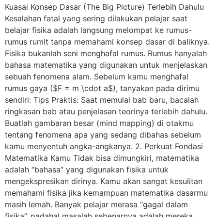
Kuasai Konsep Dasar (The Big Picture) Terlebih Dahulu
Kesalahan fatal yang sering dilakukan pelajar saat
belajar fisika adalah langsung melompat ke rumus-
rumus rumit tanpa memahami konsep dasar di baliknya.
Fisika bukanlah seni menghafal rumus. Rumus hanyalah
bahasa matematika yang digunakan untuk menjelaskan
sebuah fenomena alam. Sebelum kamu menghafal
rumus gaya ($F = m \cdot a$), tanyakan pada dirimu
sendiri: Tips Praktis: Saat memulai bab baru, bacalah
ringkasan bab atau penjelasan teorinya terlebih dahulu.
Buatlah gambaran besar (mind mapping) di otakmu
tentang fenomena apa yang sedang dibahas sebelum
kamu menyentuh angka-angkanya. 2. Perkuat Fondasi
Matematika Kamu Tidak bisa dimungkiri, matematika
adalah “bahasa” yang digunakan fisika untuk
mengekspresikan dirinya. Kamu akan sangat kesulitan
memahami fisika jika kemampuan matematika dasarmu
masih lemah. Banyak pelajar merasa “gagal dalam
fisika”, padahal masalah sebenarnya adalah mereka